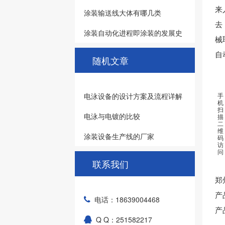
来
涂装输送线大体有哪几类
去
涂装自动化进程即涂装的发展史
械
自
随机文章
电泳设备的设计方案及流程详解
手
机
扫
电泳与电镀的比较
描
二
维
涂装设备生产线的厂家
码
访
问
联系我们
郑
产
电话：18639004468
产
Q Q：251582217