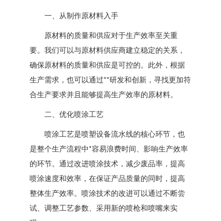
一、从制作原材料入手
原材料的质量和供应对于生产效率至关重
要。我们可以与原材料供应商建立稳定的关系，
确保原材料的质量和供应是可控的。此外，根据
生产需求，也可以通过**研发和创新，寻找更加符
合生产要求并且能够提高生产效率的原材料。
二、优化喷涂工艺
喷涂工艺是喷塑设备流水线的核心环节，也
是整个生产流程中*容易浪费时间、影响生产效率
的环节。通过改进喷涂技术，减少废品率，提高
喷涂速度和效率，在保证产品质量的同时，提高
整体生产效率。喷涂技术的改进可以通过不断尝
试、调整工艺参数、采用新的喷枪和喷嘴来实