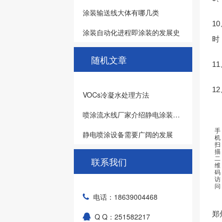
涂装输送线大体有哪几类
1
涂装自动化进程即涂装的发展史
时
随机文章
1
1
VOCs冷凝水处理方法
喷涂流水线厂家介绍静电涂装的常识：让产品更美观更耐用
手
静电喷涂设备需要广阔的发展
机
扫
描
二
联系我们
维
码
访
问
电话：18639004468
郑
Q Q：251582217